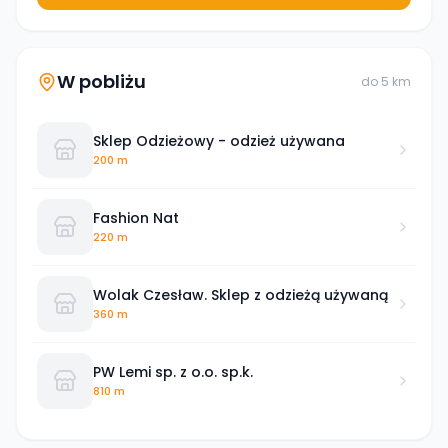
W pobliżu
do
5
km
Sklep Odzieżowy - odzież używana
200 m
Fashion Nat
220 m
Wolak Czesław. Sklep z odzieżą używaną
360 m
PW Lemi sp. z o.o. sp.k.
810 m