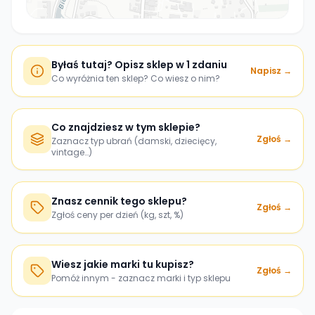
Byłaś tutaj? Opisz sklep w 1 zdaniu
Napisz →
Co wyróżnia ten sklep? Co wiesz o nim?
Co znajdziesz w tym sklepie?
Zgłoś →
Zaznacz typ ubrań (damski, dziecięcy,
vintage…)
Znasz cennik tego sklepu?
Zgłoś →
Zgłoś ceny per dzień (kg, szt, %)
Wiesz jakie marki tu kupisz?
Zgłoś →
Pomóż innym - zaznacz marki i typ sklepu