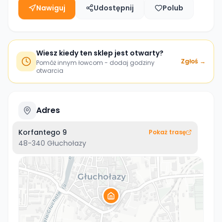
Nawiguj
Udostępnij
Polub
Wiesz kiedy ten sklep jest otwarty?
Zgłoś →
Pomóż innym łowcom - dodaj godziny
otwarcia
Adres
Korfantego 9
Pokaż trasę
48-340
Głuchołazy