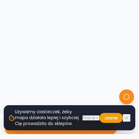
Używamy ciasteczek, żeby
mapa działała lepiej i szybciej
Jasne
Więcej
Cię prowadziła do sklepów.
Nawiguj do sklepu