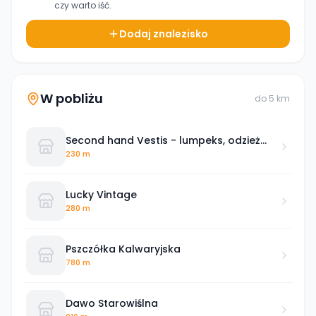
czy warto iść.
Dodaj znalezisko
W pobliżu
do
5
km
Second hand Vestis - lumpeks, odzież
używana
230 m
Lucky Vintage
280 m
Pszczółka Kalwaryjska
780 m
Dawo Starowiślna