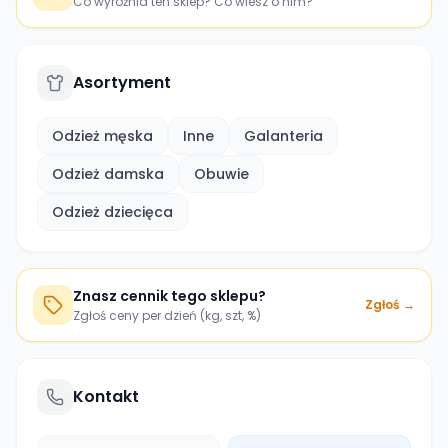
Co wyróżnia ten sklep? Co wiesz o nim?
Asortyment
Odzież męska
Inne
Galanteria
Odzież damska
Obuwie
Odzież dziecięca
Znasz cennik tego sklepu?
Zgłoś →
Zgłoś ceny per dzień (kg, szt, %)
Kontakt