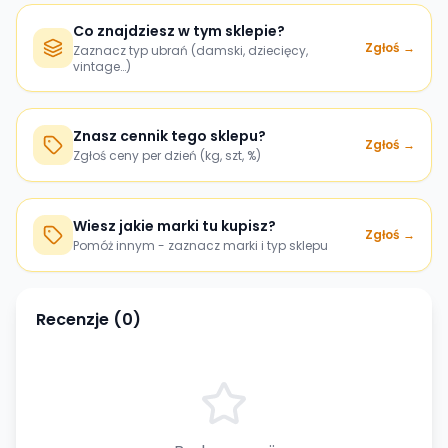
Co znajdziesz w tym sklepie?
Zgłoś →
Zaznacz typ ubrań (damski, dziecięcy,
vintage…)
Znasz cennik tego sklepu?
Zgłoś →
Zgłoś ceny per dzień (kg, szt, %)
Wiesz jakie marki tu kupisz?
Zgłoś →
Pomóż innym - zaznacz marki i typ sklepu
Recenzje (
0
)