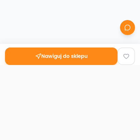
Nawiguj do sklepu
Second
Handy
Największa mapa sklepów second-hand
w Polsce. Znajdź lumpeks w swoim
mieście.