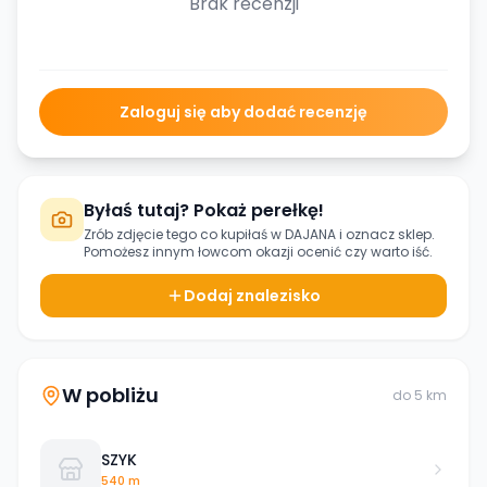
Brak recenzji
Zaloguj się aby dodać recenzję
Byłaś tutaj? Pokaż perełkę!
Zrób zdjęcie tego co kupiłaś w
DAJANA
i oznacz sklep.
Pomożesz innym łowcom okazji ocenić czy warto iść.
Dodaj znalezisko
W pobliżu
do
5
km
SZYK
540 m