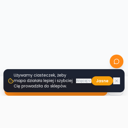
Używamy ciasteczek, żeby
mapa działała lepiej i szybciej
Jasne
Więcej
Cię prowadziła do sklepów.
Nawiguj do sklepu