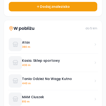
Dodaj znalezisko
W pobliżu
do
5
km
Atax
380 m
Kasia. Sklep sportowy
430 m
Tania Odzież Na Wagę Kutno
440 m
MAM Ciuszek
810 m