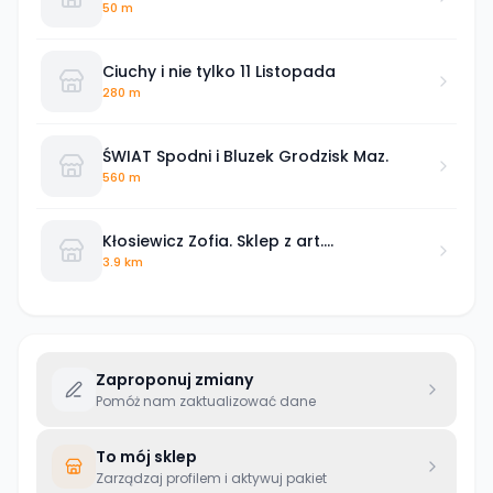
50 m
Ciuchy i nie tylko 11 Listopada
280 m
ŚWIAT Spodni i Bluzek Grodzisk Maz.
560 m
Kłosiewicz Zofia. Sklep z art.
przemysłowymi
3.9 km
Zaproponuj zmiany
Pomóż nam zaktualizować dane
To mój sklep
Zarządzaj profilem i aktywuj pakiet