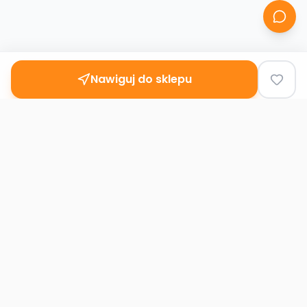
Nawiguj do sklepu
Second
Handy
Największa mapa sklepów second-hand
w Polsce. Znajdź lumpeks w swoim
mieście.