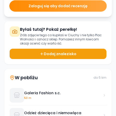
Zaloguj się aby dodać recenzję
Byłaś tutaj? Pokaż perełkę!
Zrób zdjęcie tego co kupiłaś w
Ciuchy i nie tylko Plac
Wolności
i oznacz sklep. Pomożesz innym łowcom
okazji ocenić czy warto iść.
Dodaj znalezisko
W pobliżu
do
5
km
Galeria Fashion s.c.
50 m
Odzież dziecięca i niemowlęca