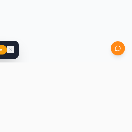
e
iast
Kontakt
marcin@secondhandy.com.pl
Polityka prywatności