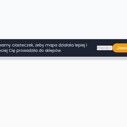
wamy ciasteczek, żeby mapa działała lepiej i
Jasn
Więcej
ciej Cię prowadziła do sklepów.
Lumpeksy w miastach
Więcej m
Warszawa
Lublin
Kraków
Katowice