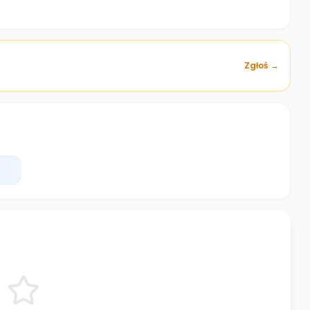
Zgłoś →