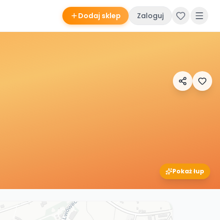
Dodaj sklep
Zaloguj
Pokaż łup