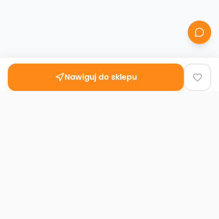
Nawiguj do sklepu
Second
Handy
Największa mapa sklepów second-hand
w Polsce. Znajdź lumpeks w swoim
mieście.