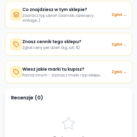
Co znajdziesz w tym sklepie?
Zgłoś →
Zaznacz typ ubrań (damski, dziecięcy,
vintage…)
Znasz cennik tego sklepu?
Zgłoś →
Zgłoś ceny per dzień (kg, szt, %)
Wiesz jakie marki tu kupisz?
Zgłoś →
Pomóż innym - zaznacz marki i typ sklepu
Recenzje (
0
)