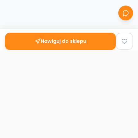
Nawiguj do sklepu
Second
Handy
Największa mapa sklepów second-hand
w Polsce. Znajdź lumpeks w swoim
mieście.