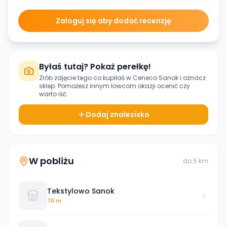
Zaloguj się aby dodać recenzję
Byłaś tutaj? Pokaż perełkę!
Zrób zdjęcie tego co kupiłaś w
Ceneco Sanok
i oznacz
sklep. Pomożesz innym łowcom okazji ocenić czy
warto iść.
Dodaj znalezisko
W pobliżu
do
5
km
Tekstylowo Sanok
70 m