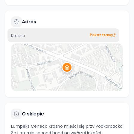
Adres
Pokaż trasę
Krosno
O sklepie
Lumpeks Ceneco Krosno mieści się przy Podkarpacka
3c i oferuje second hand najwyższej jakości.