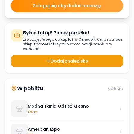
Zaloguj się aby dodać recenzję
Byłaś tutaj? Pokaż perełkę!
Zrób zdjęcie tego co kupiłaś w
Ceneco Krosno
i oznacz
sklep. Pomożesz innym łowcom okazji ocenić czy
warto iść.
Dodaj znalezisko
W pobliżu
do
5
km
Modna Tania Odzież Krosno
170 m
American Expo