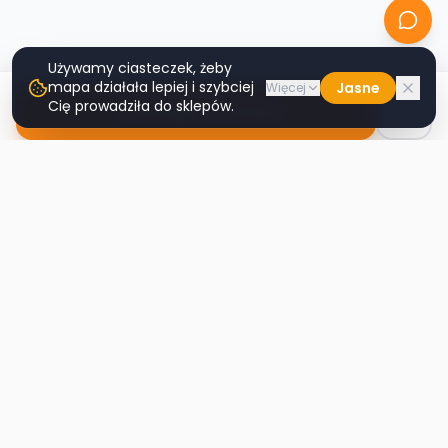
Używamy ciasteczek, żeby
mapa działała lepiej i szybciej
Jasne
Więcej
Cię prowadziła do sklepów.
Nawiguj do sklepu
Second
Handy
Największa mapa sklepów second-hand
w Polsce. Znajdź lumpeks w swoim
mieście.
Nawigacja