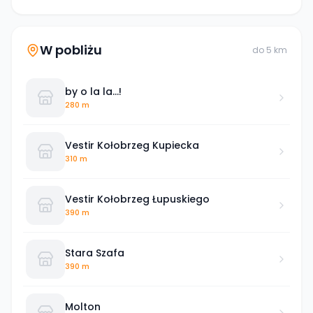
W pobliżu
do
5
km
by o la la...!
280 m
Vestir Kołobrzeg Kupiecka
310 m
Vestir Kołobrzeg Łupuskiego
390 m
Stara Szafa
390 m
Molton