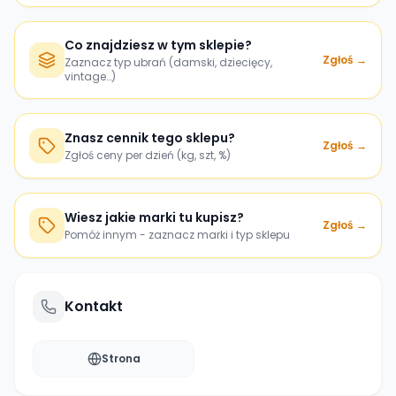
Co znajdziesz w tym sklepie?
Zgłoś →
Zaznacz typ ubrań (damski, dziecięcy,
vintage…)
Znasz cennik tego sklepu?
Zgłoś →
Zgłoś ceny per dzień (kg, szt, %)
Wiesz jakie marki tu kupisz?
Zgłoś →
Pomóż innym - zaznacz marki i typ sklepu
Kontakt
Strona