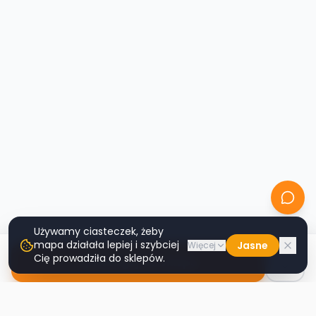
Używamy ciasteczek, żeby
mapa działała lepiej i szybciej
Jasne
Więcej
Cię prowadziła do sklepów.
Nawiguj do sklepu