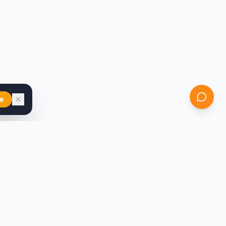
e
iast
Kontakt
marcin@secondhandy.com.pl
Polityka prywatności