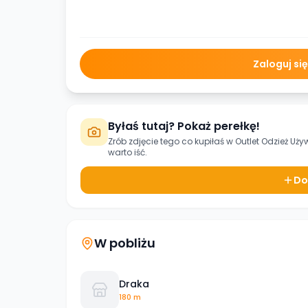
Zaloguj si
Byłaś tutaj? Pokaż perełkę!
Zrób zdjęcie tego co kupiłaś w
Outlet Odzież Uż
warto iść.
Do
W pobliżu
Draka
180 m