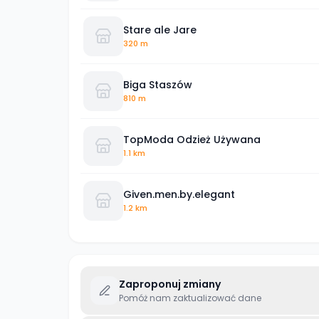
Stare ale Jare
320 m
Biga Staszów
810 m
TopModa Odzież Używana
1.1 km
Given.men.by.elegant
1.2 km
Zaproponuj zmiany
Pomóż nam zaktualizować dane