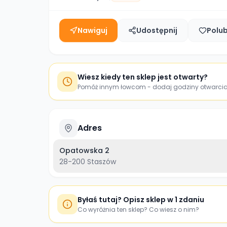
Nawiguj
Udostępnij
Polu
Wiesz kiedy ten sklep jest otwarty?
Pomóż innym łowcom - dodaj godziny otwarci
Adres
Opatowska 2
28-200
Staszów
Byłaś tutaj? Opisz sklep w 1 zdaniu
Co wyróżnia ten sklep? Co wiesz o nim?