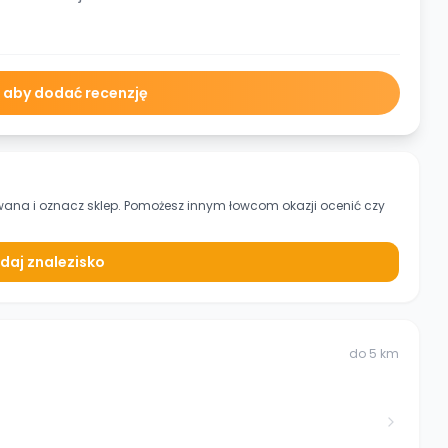
ę aby dodać recenzję
ywana
i oznacz sklep. Pomożesz innym łowcom okazji ocenić czy
daj znalezisko
do
5
km