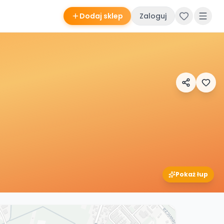
Dodaj sklep
Zaloguj
Pokaż łup