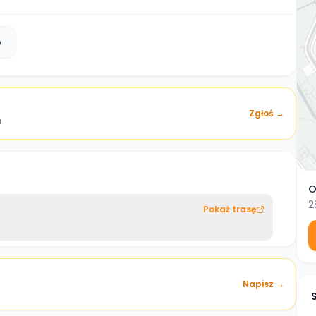
b
Zgłoś →
a
O
2
Pokaż trasę
Napisz →