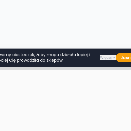
wamy ciasteczek, żeby mapa działała lepiej i
Jasn
Więcej
ciej Cię prowadziła do sklepów.
Lumpeksy w miastach
Więcej m
Warszawa
Lublin
Kraków
Katowice