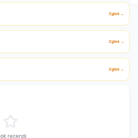
Zgłoś →
)
Zgłoś →
Zgłoś →
ak recenzji