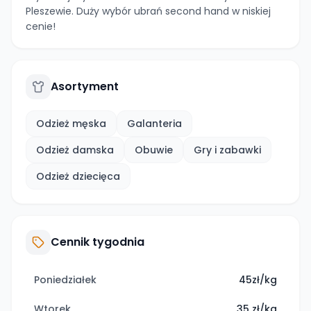
Pleszewie. Duży wybór ubrań second hand w niskiej
cenie!
Asortyment
Odzież męska
Galanteria
Odzież damska
Obuwie
Gry i zabawki
Odzież dziecięca
Cennik tygodnia
Poniedziałek
45zł/kg
Wtorek
35 zł/kg