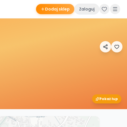
Dodaj sklep
Zaloguj
Pokaż łup