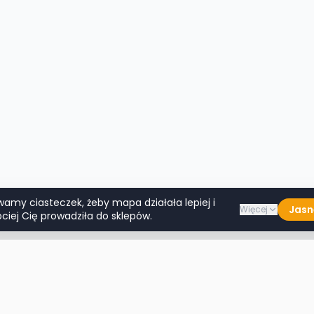
wamy ciasteczek, żeby mapa działała lepiej i
Jasn
Więcej
ciej Cię prowadziła do sklepów.