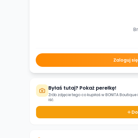
Br
Zaloguj si
Byłaś tutaj? Pokaż perełkę!
Zrób zdjęcie tego co kupiłaś w
BONITA Boutique
iść.
Do