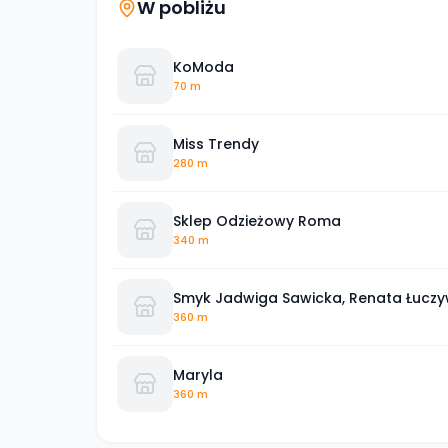
W pobliżu
KoModa
70 m
Miss Trendy
280 m
Sklep Odzieżowy Roma
340 m
Smyk Jadwiga Sawicka, Renata Łucz
360 m
Maryla
360 m