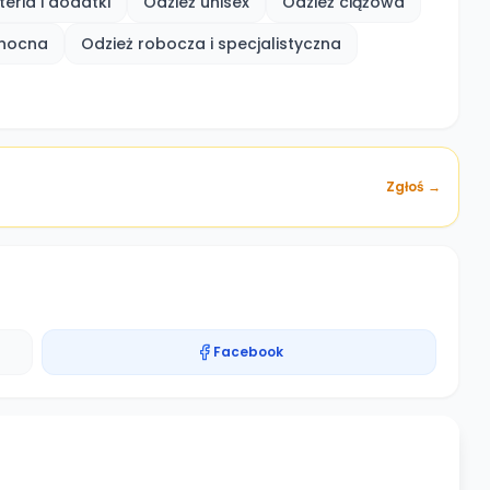
eria i dodatki
Odzież unisex
Odzież ciążowa
ż nocna
Odzież robocza i specjalistyczna
Zgłoś →
Facebook