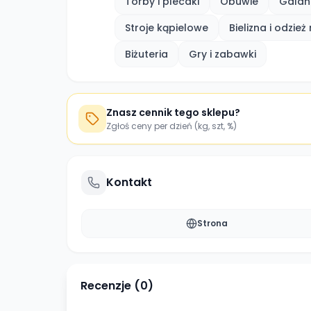
Torby i plecaki
Obuwie
Galant
Stroje kąpielowe
Bielizna i odzie
Biżuteria
Gry i zabawki
Znasz cennik tego sklepu?
Zgłoś ceny per dzień (kg, szt, %)
Kontakt
Strona
Recenzje (
0
)