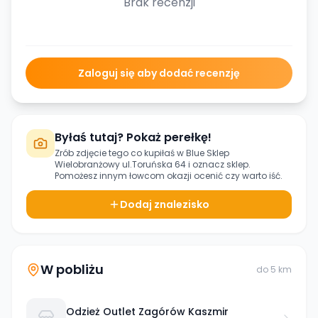
Brak recenzji
Zaloguj się aby dodać recenzję
Byłaś tutaj? Pokaż perełkę!
Zrób zdjęcie tego co kupiłaś w
Blue Sklep
Wielobranżowy ul.Toruńska 64
i oznacz sklep.
Pomożesz innym łowcom okazji ocenić czy warto iść.
Dodaj znalezisko
W pobliżu
do
5
km
Odzież Outlet Zagórów Kaszmir