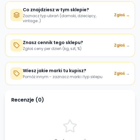
Co znajdziesz w tym sklepie?
Zgłoś →
Zaznacz typ ubrań (damski, dziecięcy,
vintage…)
Znasz cennik tego sklepu?
Zgłoś →
Zgłoś ceny per dzień (kg, szt, %)
Wiesz jakie marki tu kupisz?
Zgłoś →
Pomóż innym - zaznacz marki i typ sklepu
Recenzje (
0
)