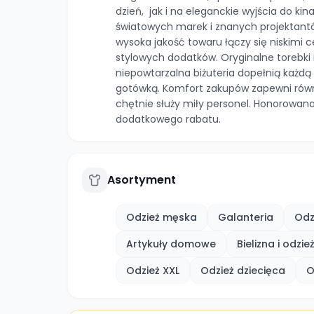
dzień, jak i na eleganckie wyjścia do ki
światowych marek i znanych projektantów
wysoka jakość towaru łączy się niskimi
stylowych dodatków. Oryginalne torebki i
niepowtarzalna biżuteria dopełnią każdą s
gotówką. Komfort zakupów zapewni równ
chętnie służy miły personel. Honorowana 
dodatkowego rabatu.
Asortyment
Odzież męska
Galanteria
Odz
Artykuły domowe
Bielizna i odzi
Odzież XXL
Odzież dziecięca
O