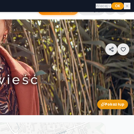
Wiecej
OK
Dodaj sklep
Zaloguj
Pokaż łup