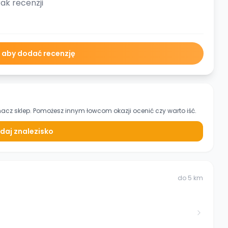
ak recenzji
ę aby dodać recenzję
nacz sklep. Pomożesz innym łowcom okazji ocenić czy warto iść.
daj znalezisko
do
5
km