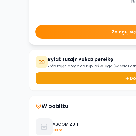
Br
Zaloguj si
Byłaś tutaj? Pokaż perełkę!
Zrób zdjęcie tego co kupiłaś w
Biga Świecie
i oz
Do
W pobliżu
ASCOM ZUH
190 m