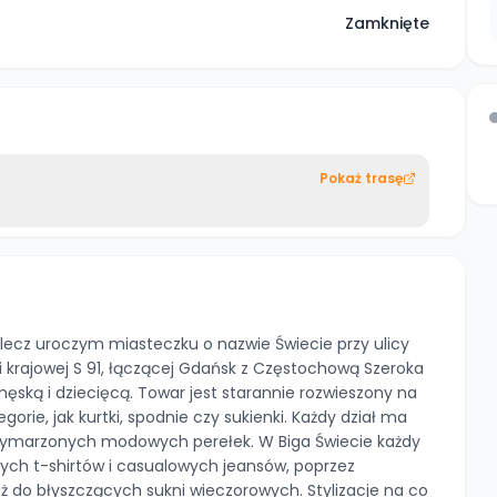
Zamknięte
Pokaż trasę
, lecz uroczym miasteczku o nazwie Świecie przy ulicy
gi krajowej S 91, łączącej Gdańsk z Częstochową Szeroka
ską i dziecięcą. Towar jest starannie rozwieszony na
orie, jak kurtki, spodnie czy sukienki. Każdy dział ma
 wymarzonych modowych perełek. W Biga Świecie każdy
owych t-shirtów i casualowych jeansów, poprzez
aż do błyszczących sukni wieczorowych. Stylizacje na co