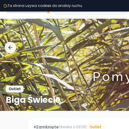
Przejdz do tresci
Ta strona uzywa cookies do analizy ruchu.
Second
Handy
Outlet
Biga Świecie
Zamknięte
Otwiera o 09:00
Outlet