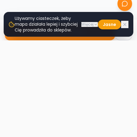
Używamy ciasteczek, żeby
mapa działała lepiej i szybciej
Jasne
Więcej
Cię prowadziła do sklepów.
Nawiguj do sklepu
Second
Handy
Największa mapa sklepów second-hand
w Polsce. Znajdź lumpeks w swoim
mieście.
Nawigacja