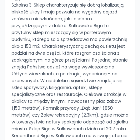
Szkolna 3. Sklep charakteryzuje się dobrą lokalizacją,
bliskość ulicy 1 maja pozwala na wygodny dojazd
zarówno mieszkańcom, jak i osobom
przyjeżdżającym z daleka. Sułkowicka Biga to
przytulny sklep mieszczący się w parterowym
budynku, którego sala sprzedażowa ma powierzchnię
około 150 m2. Charakterystyczną cechą outletu jest
podział na dwie części, które rozgranicza ściana z
zaokrąglonymi na górze przejściami. Po jednej stronie
znajdą Państwo odzież na wagę wywieszoną na
żółtych wieszakach, a po drugiej wycenioną – na
czerwonych. W niedalekim sąsiedztwie znajduje się
sklep spożywczy, księgarnia, apteki, sklepy
specjalistyczne oraz restauracje. Ciekawe atrakcje w
okolicy to między innymi: nowoczesny plac zabaw
(150 metrów), Pomnik przyrody „Dąb Jan” (850
metrów) czy Zalew rekreacyjny (2,3km), gdzie można
w towarzystwie natury spokojnie odpocząć od zgiełku
miasta. Sklep Biga w Sułkowicach działa od 2017 roku.
Secondhand Biga w Sułkowicach ma w swojej ofercie