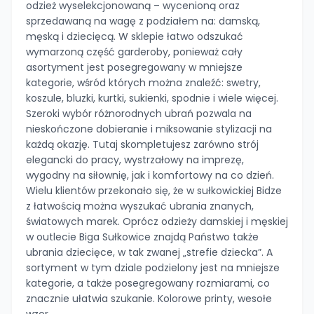
odzież wyselekcjonowaną – wycenioną oraz
sprzedawaną na wagę z podziałem na: damską,
męską i dziecięcą. W sklepie łatwo odszukać
wymarzoną część garderoby, ponieważ cały
asortyment jest posegregowany w mniejsze
kategorie, wśród których można znaleźć: swetry,
koszule, bluzki, kurtki, sukienki, spodnie i wiele więcej.
Szeroki wybór różnorodnych ubrań pozwala na
nieskończone dobieranie i miksowanie stylizacji na
każdą okazję. Tutaj skompletujesz zarówno strój
elegancki do pracy, wystrzałowy na imprezę,
wygodny na siłownię, jak i komfortowy na co dzień.
Wielu klientów przekonało się, że w sułkowickiej Bidze
z łatwością można wyszukać ubrania znanych,
światowych marek. Oprócz odzieży damskiej i męskiej
w outlecie Biga Sułkowice znajdą Państwo także
ubrania dziecięce, w tak zwanej „strefie dziecka”. A
sortyment w tym dziale podzielony jest na mniejsze
kategorie, a także posegregowany rozmiarami, co
znacznie ułatwia szukanie. Kolorowe printy, wesołe