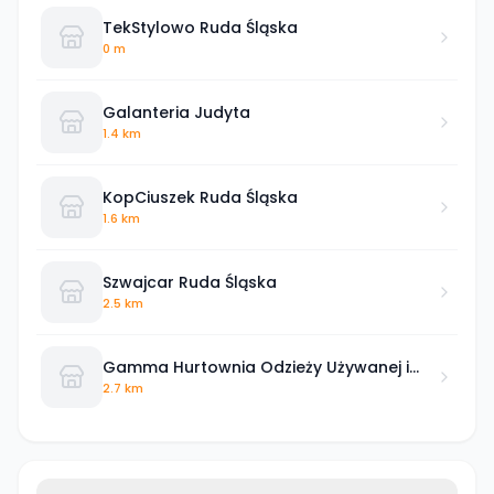
TekStylowo Ruda Śląska
0 m
Galanteria Judyta
1.4 km
KopCiuszek Ruda Śląska
1.6 km
Szwajcar Ruda Śląska
2.5 km
Gamma Hurtownia Odzieży Używanej i
Outlet
2.7 km