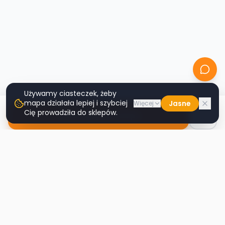
Używamy ciasteczek, żeby
mapa działała lepiej i szybciej
Jasne
Więcej
Cię prowadziła do sklepów.
Nawiguj do sklepu
Second
Handy
Największa mapa sklepów second-hand
w Polsce. Znajdź lumpeks w swoim