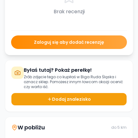
Brak recenzji
Zaloguj się aby dodać recenzję
Byłaś tutaj? Pokaż perełkę!
Zrób zdjęcie tego co kupiłaś w
Biga Ruda Śląska
i
oznacz sklep. Pomożesz innym łowcom okazji ocenić
czy warto iść.
Dodaj znalezisko
W pobliżu
do
5
km