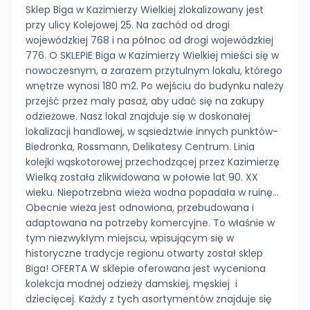
Sklep Biga w Kazimierzy Wielkiej zlokalizowany jest
przy ulicy Kolejowej 25. Na zachód od drogi
wojewódzkiej 768 i na północ od drogi wojewódzkiej
776. O SKLEPIE Biga w Kazimierzy Wielkiej mieści się w
nowoczesnym, a zarazem przytulnym lokalu, którego
wnętrze wynosi 180 m2. Po wejściu do budynku należy
przejść przez mały pasaż, aby udać się na zakupy
odzieżowe. Nasz lokal znajduje się w doskonałej
lokalizacji handlowej, w sąsiedztwie innych punktów-
Biedronka, Rossmann, Delikatesy Centrum. Linia
kolejki wąskotorowej przechodzącej przez Kazimierzę
Wielką została zlikwidowana w połowie lat 90. XX
wieku. Niepotrzebna wieża wodna popadała w ruinę…
Obecnie wieża jest odnowiona, przebudowana i
adaptowana na potrzeby komercyjne. To właśnie w
tym niezwykłym miejscu, wpisującym się w
historyczne tradycje regionu otwarty został sklep
Biga! OFERTA W sklepie oferowana jest wyceniona
kolekcja modnej odzieży damskiej, męskiej i
dziecięcej. Każdy z tych asortymentów znajduje się