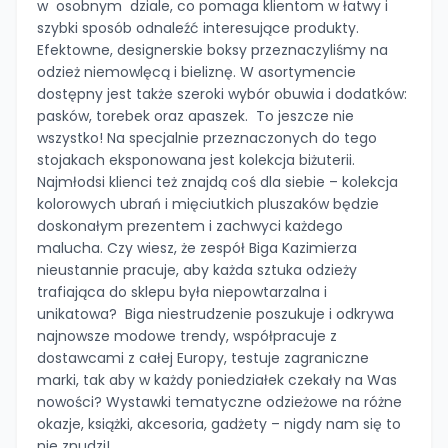
w osobnym dziale, co pomaga klientom w łatwy i
szybki sposób odnaleźć interesujące produkty.
Efektowne, designerskie boksy przeznaczyliśmy na
odzież niemowlęcą i bieliznę. W asortymencie
dostępny jest także szeroki wybór obuwia i dodatków:
pasków, torebek oraz apaszek. To jeszcze nie
wszystko! Na specjalnie przeznaczonych do tego
stojakach eksponowana jest kolekcja biżuterii.
Najmłodsi klienci też znajdą coś dla siebie – kolekcja
kolorowych ubrań i mięciutkich pluszaków będzie
doskonałym prezentem i zachwyci każdego
malucha. Czy wiesz, że zespół Biga Kazimierza
nieustannie pracuje, aby każda sztuka odzieży
trafiająca do sklepu była niepowtarzalna i
unikatowa? Biga niestrudzenie poszukuje i odkrywa
najnowsze modowe trendy, współpracuje z
dostawcami z całej Europy, testuje zagraniczne
marki, tak aby w każdy poniedziałek czekały na Was
nowości? Wystawki tematyczne odzieżowe na różne
okazje, książki, akcesoria, gadżety – nigdy nam się to
nie znudzi!