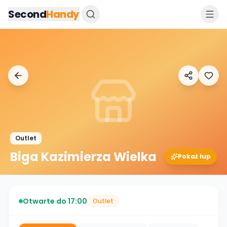
Przejdz do tresci
Second
Handy
Outlet
Biga Kazimierza Wielka
Pokaż łup
Otwarte do 17:00
Outlet