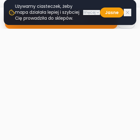
Używamy ciasteczek, żeby
mapa działała lepiej i szybciej
Jasne
Więcej
Cię prowadziła do sklepów.
Nawiguj do sklepu
Second
Handy
Największa mapa sklepów second-hand
w Polsce. Znajdź lumpeks w swoim
mieście.
Nawigacja
Strona główna