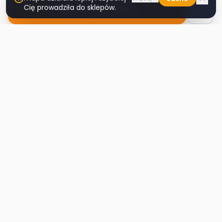
Cię prowadziła do sklepów.
Nawiguj do sklepu
Second
Handy
Największa mapa sklepów second-hand
w Polsce. Znajdź lumpeks w swoim
mieście.
Nawigacja
Strona główna
Mapa sklepów