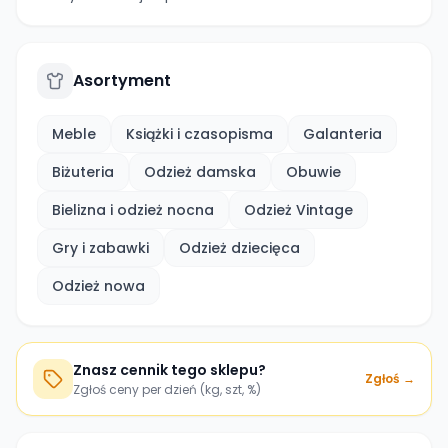
Asortyment
Meble
Książki i czasopisma
Galanteria
Biżuteria
Odzież damska
Obuwie
Bielizna i odzież nocna
Odzież Vintage
Gry i zabawki
Odzież dziecięca
Odzież nowa
Znasz cennik tego sklepu?
Zgłoś →
Zgłoś ceny per dzień (kg, szt, %)