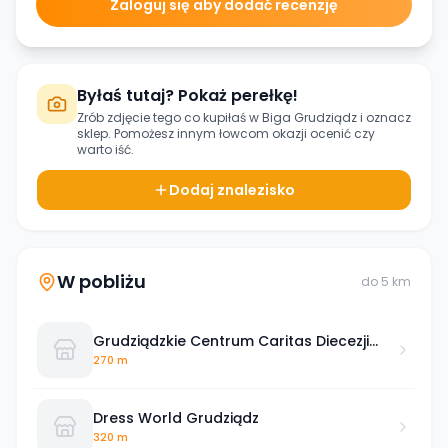
Zaloguj się aby dodać recenzję
Byłaś tutaj? Pokaż perełkę!
Zrób zdjęcie tego co kupiłaś w
Biga Grudziądz
i oznacz
sklep. Pomożesz innym łowcom okazji ocenić czy
warto iść.
Dodaj znalezisko
W pobliżu
do
5
km
Grudziądzkie Centrum Caritas Diecezji
Toruńskiej
270 m
Dress World Grudziądz
320 m