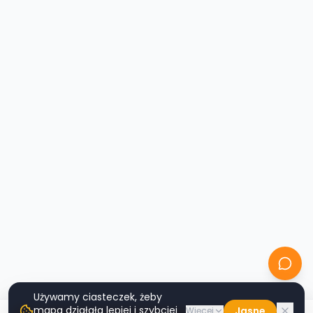
Używamy ciasteczek, żeby
mapa działała lepiej i szybciej
Jasne
Więcej