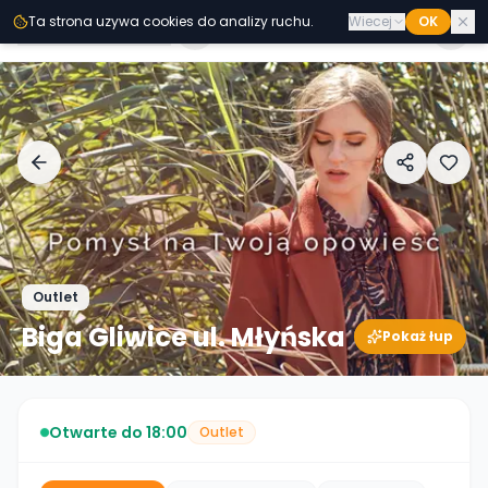
Przejdz do tresci
Ta strona uzywa cookies do analizy ruchu.
Wiecej
OK
Second
Handy
Outlet
Biga Gliwice ul. Młyńska
Pokaż łup
Otwarte do 18:00
Outlet