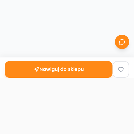
Nawiguj do sklepu
Second
Handy
Największa mapa sklepów second-hand
w Polsce. Znajdź lumpeks w swoim