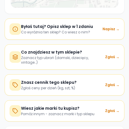
Byłaś tutaj? Opisz sklep w 1 zdaniu
Napisz →
Co wyróżnia ten sklep? Co wiesz o nim?
Co znajdziesz w tym sklepie?
Zgłoś →
Zaznacz typ ubrań (damski, dziecięcy,
vintage…)
Znasz cennik tego sklepu?
Zgłoś →
Zgłoś ceny per dzień (kg, szt, %)
Wiesz jakie marki tu kupisz?
Zgłoś →
Pomóż innym - zaznacz marki i typ sklepu