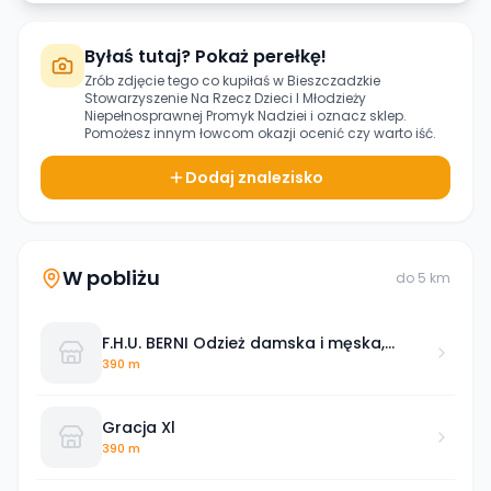
Byłaś tutaj? Pokaż perełkę!
Zrób zdjęcie tego co kupiłaś w
Bieszczadzkie
Stowarzyszenie Na Rzecz Dzieci I Młodzieży
Niepełnosprawnej Promyk Nadziei
i oznacz sklep.
Pomożesz innym łowcom okazji ocenić czy warto iść.
Dodaj znalezisko
W pobliżu
do
5
km
F.H.U. BERNI Odzież damska i męska,
Podkówka B.
390 m
Gracja Xl
390 m