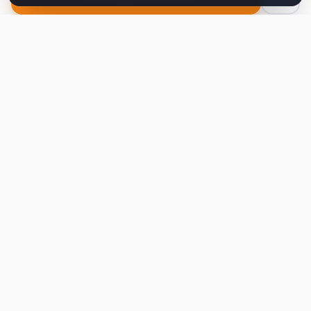
Second
Handy
Największa mapa sklepów second-hand
w Polsce. Znajdź lumpeks w swoim
mieście.
Nawigacja
Strona główna
Mapa sklepów
Artykuły