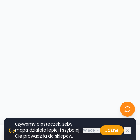
Używamy ciasteczek, żeby
mapa działała lepiej i szybciej
Jasne
Więcej
Cię prowadziła do sklepów.
Nawiguj do sklepu