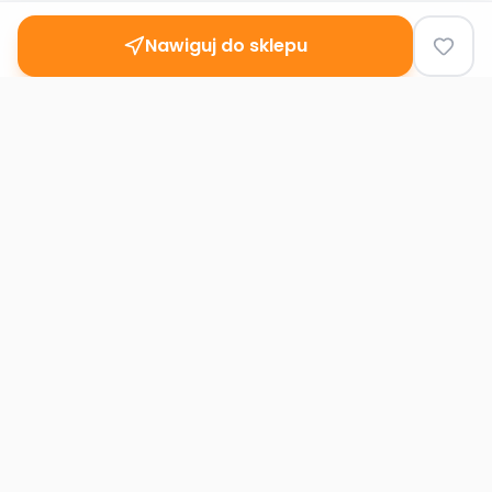
Nawiguj do sklepu
Second
Handy
Największa mapa sklepów second-hand
w Polsce. Znajdź lumpeks w swoim
mieście.
Nawigacja
Strona główna
Mapa sklepów