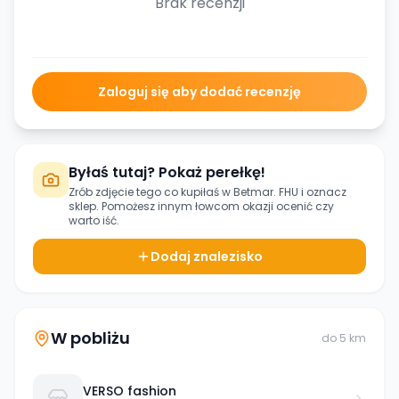
Brak recenzji
Zaloguj się aby dodać recenzję
Byłaś tutaj? Pokaż perełkę!
Zrób zdjęcie tego co kupiłaś w
Betmar. FHU
i oznacz
sklep. Pomożesz innym łowcom okazji ocenić czy
warto iść.
Dodaj znalezisko
W pobliżu
do
5
km
VERSO fashion