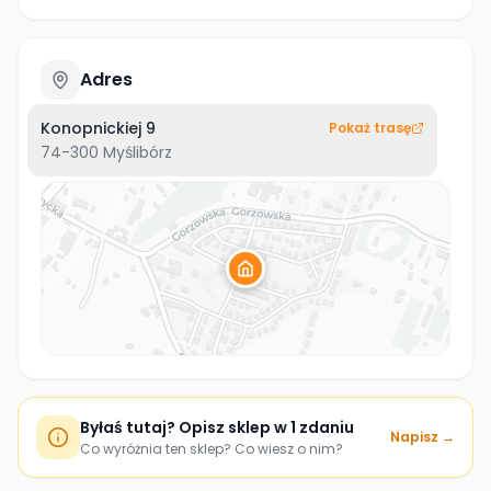
Adres
Konopnickiej 9
Pokaż trasę
74-300
Myślibórz
Byłaś tutaj? Opisz sklep w 1 zdaniu
Napisz →
Co wyróżnia ten sklep? Co wiesz o nim?