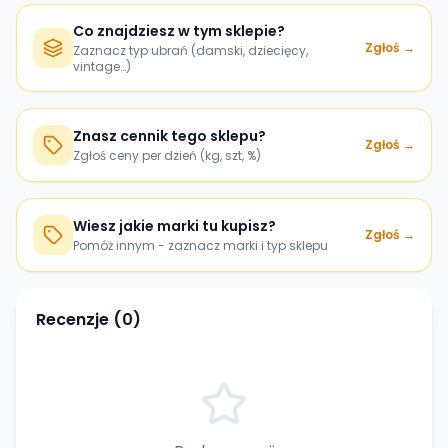
Co znajdziesz w tym sklepie?
Zgłoś →
Zaznacz typ ubrań (damski, dziecięcy,
vintage…)
Znasz cennik tego sklepu?
Zgłoś →
Zgłoś ceny per dzień (kg, szt, %)
Wiesz jakie marki tu kupisz?
Zgłoś →
Pomóż innym - zaznacz marki i typ sklepu
Recenzje (
0
)