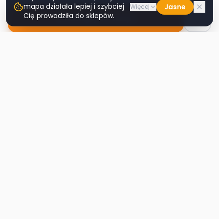
mapa działała lepiej i szybciej
Jasne
Więcej
Cię prowadziła do sklepów.
Nawiguj do sklepu
Second
Handy
Największa mapa sklepów second-hand
w Polsce. Znajdź lumpeks w swoim
mieście.
Nawigacja
Strona główna
Mapa sklepów