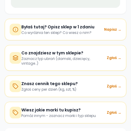
Byłaś tutaj? Opisz sklep w 1 zdaniu
Napisz →
Co wyróżnia ten sklep? Co wiesz o nim?
Co znajdziesz w tym sklepie?
Zgłoś →
Zaznacz typ ubrań (damski, dziecięcy,
vintage…)
Znasz cennik tego sklepu?
Zgłoś →
Zgłoś ceny per dzień (kg, szt, %)
Wiesz jakie marki tu kupisz?
Zgłoś →
Pomóż innym - zaznacz marki i typ sklepu