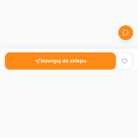
Nawiguj do sklepu
Second
Handy
Największa mapa sklepów second-hand
w Polsce. Znajdź lumpeks w swoim
mieście.