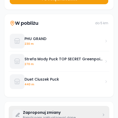
W pobliżu
do
5
km
PHU GRAND
230 m
Strefa Mody Puck TOP SECRET Greenpoint
& Evenemen
270 m
Duet Ciuszek Puck
440 m
Zaproponuj zmiany
Pomóż nam zaktualizować dane