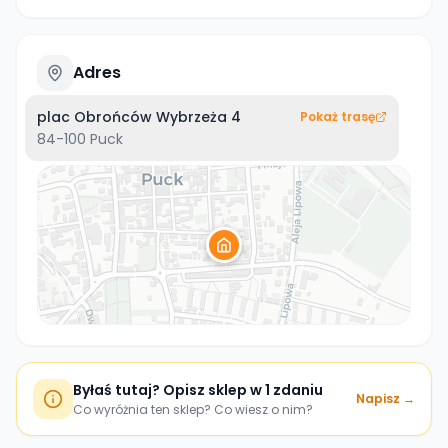
Adres
plac Obrońców Wybrzeża 4
Pokaż trasę
84-100
Puck
Byłaś tutaj? Opisz sklep w 1 zdaniu
Napisz →
Co wyróżnia ten sklep? Co wiesz o nim?