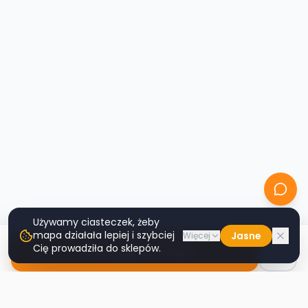
Używamy ciasteczek, żeby
mapa działała lepiej i szybciej
Jasne
Więcej
Cię prowadziła do sklepów.
Nawiguj do sklepu