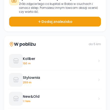
Zrób zdjęcie tego co kupiłaś w
Baba w ciuchach
i
oznacz sklep. Pomożesz innym łowcom okazji ocenić
czy warto iść.
Dodaj znalezisko
W pobliżu
do
5
km
Koliber
100 m
Stylownia
250 m
New&Old
1.1 km