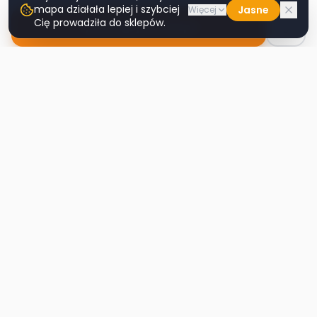
mapa działała lepiej i szybciej
Jasne
Więcej
Cię prowadziła do sklepów.
Nawiguj do sklepu
Second
Handy
Największa mapa sklepów second-hand
w Polsce. Znajdź lumpeks w swoim
mieście.
Nawigacja
Strona główna
Mapa sklepów