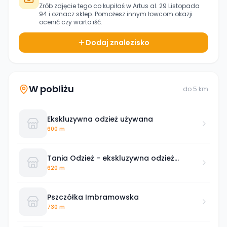
Zrób zdjęcie tego co kupiłaś w
Artus al. 29 Listopada
94
i oznacz sklep. Pomożesz innym łowcom okazji
ocenić czy warto iść.
Dodaj znalezisko
W pobliżu
do
5
km
Ekskluzywna odzież używana
600 m
Tania Odzież - ekskluzywna odzież
najlepszych marek
620 m
Pszczółka Imbramowska
730 m