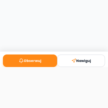
Obserwuj
Nawiguj
Second
Handy
Największa mapa sklepów second-hand