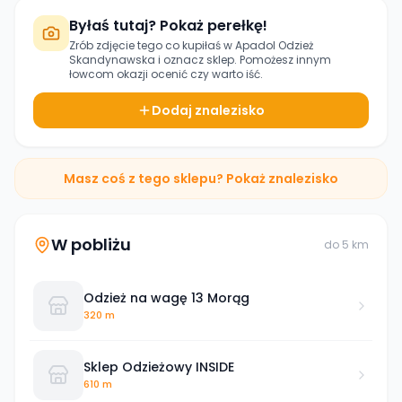
Byłaś tutaj? Pokaż perełkę!
Zrób zdjęcie tego co kupiłaś w
Apadol Odzież
Skandynawska
i oznacz sklep. Pomożesz innym
łowcom okazji ocenić czy warto iść.
Dodaj znalezisko
Masz coś z tego sklepu? Pokaż znalezisko
W pobliżu
do
5
km
Odzież na wagę 13 Morąg
320 m
Sklep Odzieżowy INSIDE
610 m