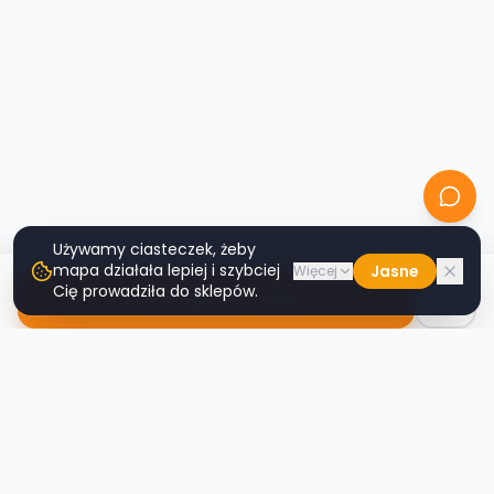
Używamy ciasteczek, żeby
mapa działała lepiej i szybciej
Jasne
Więcej
Cię prowadziła do sklepów.
Nawiguj do sklepu
Second
Handy