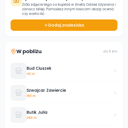
Zrób zdjęcie tego co kupiłaś w
Aneta Odzież Używana
i
oznacz sklep. Pomożesz innym łowcom okazji ocenić
czy warto iść.
Dodaj znalezisko
W pobliżu
do
5
km
Bud Ciuszek
40 m
Szwajcar Zawiercie
180 m
Butik Julia
280 m