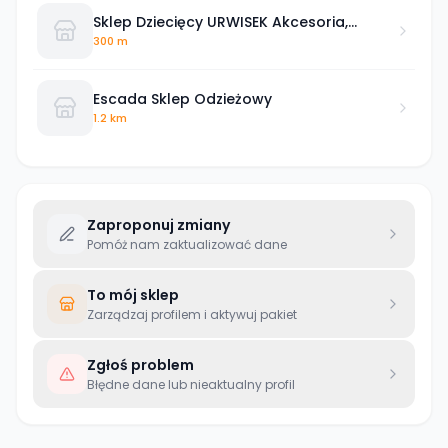
Sklep Dziecięcy URWISEK Akcesoria,
Ubranka Na Chrzest, Wózki, Wyprawki
300 m
Escada Sklep Odzieżowy
1.2 km
Zaproponuj zmiany
Pomóż nam zaktualizować dane
To mój sklep
Zarządzaj profilem i aktywuj pakiet
Zgłoś problem
Błędne dane lub nieaktualny profil