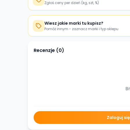
Zgłoś ceny per dzień (kg, szt, %)
Wiesz jakie marki tu kupisz?
Pomóż innym - zaznacz marki i typ sklepu
Recenzje (
0
)
Br
Zaloguj si