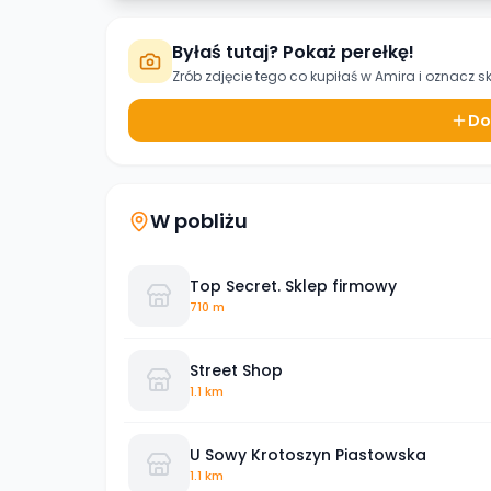
Byłaś tutaj? Pokaż perełkę!
Zrób zdjęcie tego co kupiłaś w
Amira
i oznacz s
Do
W pobliżu
Top Secret. Sklep firmowy
710 m
Street Shop
1.1 km
U Sowy Krotoszyn Piastowska
1.1 km