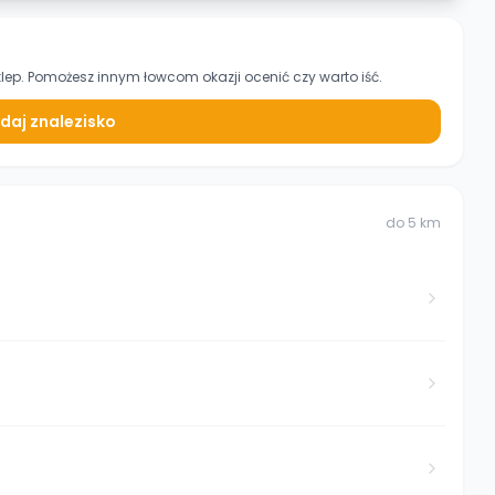
klep. Pomożesz innym łowcom okazji ocenić czy warto iść.
daj znalezisko
do
5
km