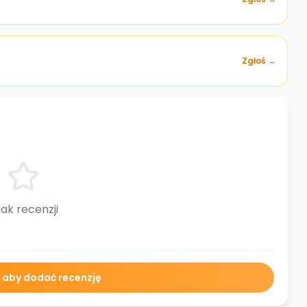
Zgłoś →
ak recenzji
ę aby dodać recenzję