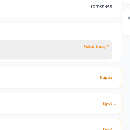
zamknięte
Pokaż trasę
Napisz →
Zgłoś →
)
Zgłoś →