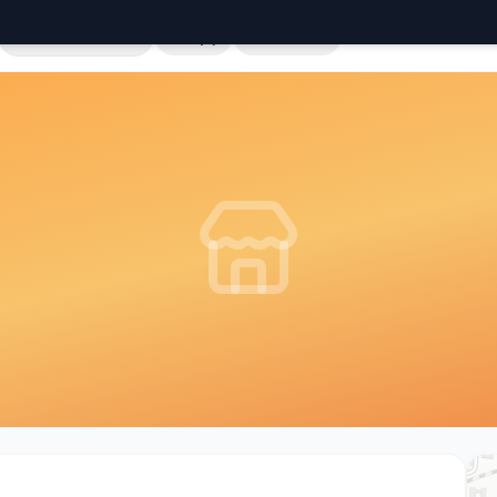
Cała Polska
Sklepy
Hurtownie