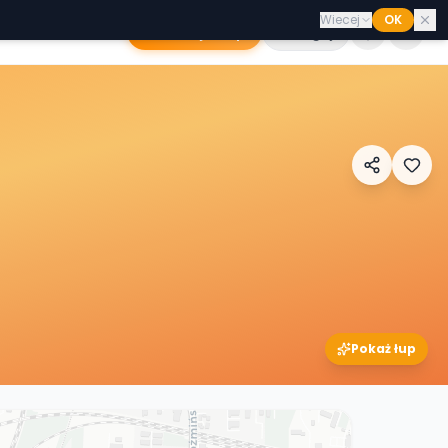
Wiecej
OK
Dodaj sklep
Zaloguj
Pokaż łup