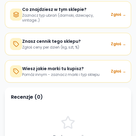
Co znajdziesz w tym sklepie?
Zgłoś →
Zaznacz typ ubrań (damski, dziecięcy,
vintage…)
Znasz cennik tego sklepu?
Zgłoś →
Zgłoś ceny per dzień (kg, szt, %)
Wiesz jakie marki tu kupisz?
Zgłoś →
Pomóż innym - zaznacz marki i typ sklepu
Recenzje (
0
)