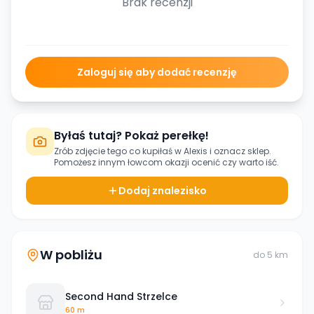
Brak recenzji
Zaloguj się aby dodać recenzję
Byłaś tutaj? Pokaż perełkę!
Zrób zdjęcie tego co kupiłaś w
Alexis
i oznacz sklep.
Pomożesz innym łowcom okazji ocenić czy warto iść.
Dodaj znalezisko
W pobliżu
do
5
km
Second Hand Strzelce
60 m