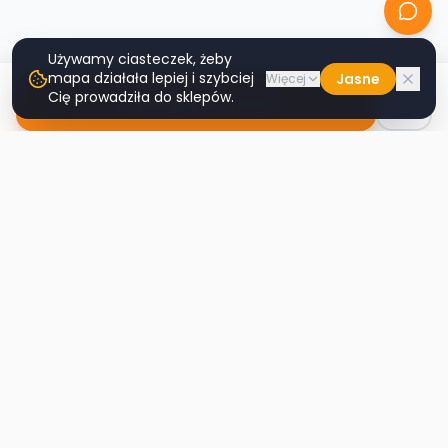
Używamy ciasteczek, żeby
mapa działała lepiej i szybciej
Jasne
Więcej
Cię prowadziła do sklepów.
Nawiguj do sklepu
Second
Handy
Największa mapa sklepów second-hand
w Polsce. Znajdź lumpeks w swoim
mieście.
Nawigacja