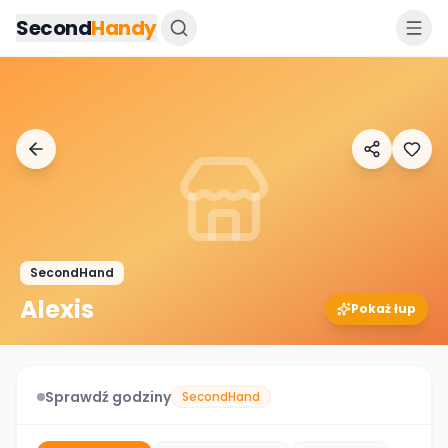
Przejdz do tresci
Second
Handy
SecondHand
Alexis
Pokaż łup
Sprawdź godziny
SecondHand