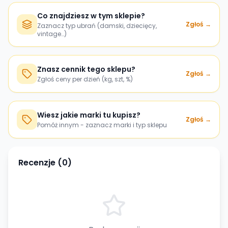
Co znajdziesz w tym sklepie?
Zgłoś →
Zaznacz typ ubrań (damski, dziecięcy,
vintage…)
Znasz cennik tego sklepu?
Zgłoś →
Zgłoś ceny per dzień (kg, szt, %)
Wiesz jakie marki tu kupisz?
Zgłoś →
Pomóż innym - zaznacz marki i typ sklepu
Recenzje (
0
)