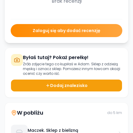
Brak recenzji
Zaloguj się aby dodać recenzję
Byłaś tutaj? Pokaż perełkę!
Zrób zdjęcie tego co kupiłaś w
Adam. Sklep z odzieżą
męską
i oznacz sklep. Pomożesz innym łowcom okazji
ocenić czy warto iść.
Dodaj znalezisko
W pobliżu
do
5
km
Maczek. Sklep z bielizną