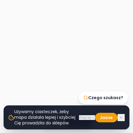
Czego szukasz?
Używamy ciasteczek, żeby
mapa działała lepiej i szybciej
Jasne
Więcej
Lista
Mapa
Cię prowadziła do sklepów.