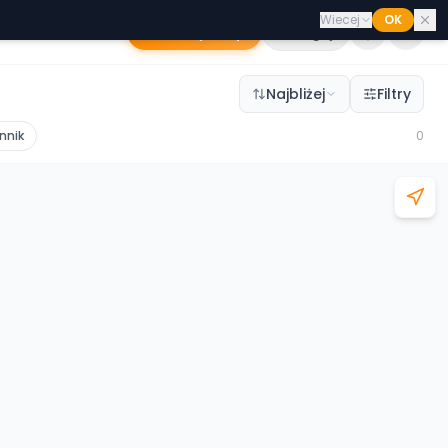
Wiecej
OK
Dodaj sklep
Zaloguj
Najbliżej
Filtry
nnik
0
Leaflet
|
©
OpenStreetMap
©
CARTO