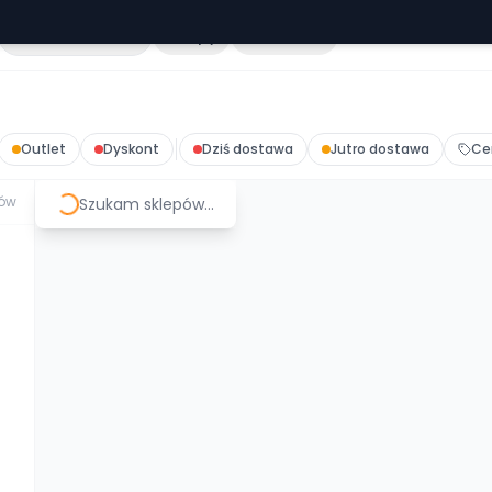
Cała Polska
Sklepy
Hurtownie
Outlet
Dyskont
Dziś dostawa
Jutro dostawa
Ce
ów
Szukam sklepów...