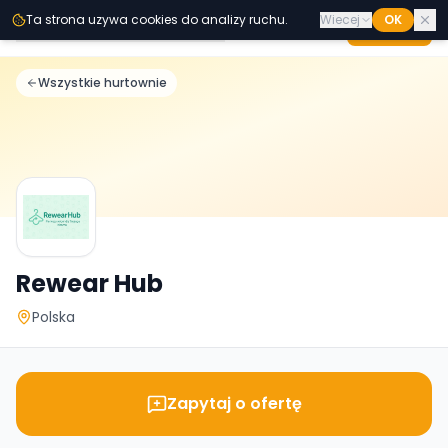
Przejdz do tresci
Ta strona uzywa cookies do analizy ruchu.
Wiecej
OK
Second
Handy
Dodaj
Hurt B2B
Wszystkie hurtownie
Rewear Hub
Polska
Zapytaj o ofertę