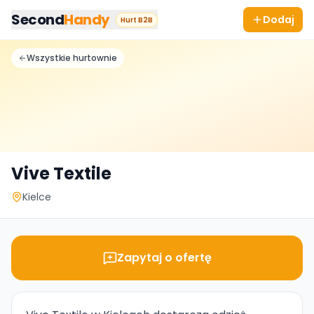
Przejdz do tresci
Second
Handy
Dodaj
Hurt B2B
Wszystkie hurtownie
Vive Textile
Kielce
Zapytaj o ofertę