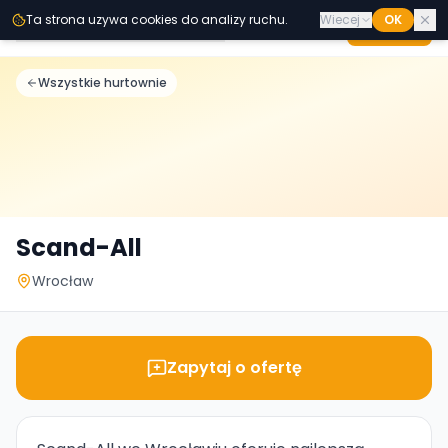
Przejdz do tresci
Ta strona uzywa cookies do analizy ruchu.
Wiecej
OK
Second
Handy
Dodaj
Hurt B2B
Wszystkie hurtownie
Scand-All
Wrocław
Zapytaj o ofertę