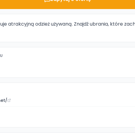
uje atrakcyjną odzież używaną. Znajdź ubrania, które za
TU
net/