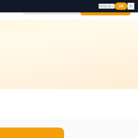
Wiecej
OK
Wszystkie hurtownie
Dodaj hurtownię