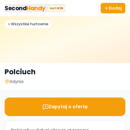
Przejdz do tresci
Second
Handy
Dodaj
Hurt B2B
Wszystkie hurtownie
Polciuch
Gdynia
Zapytaj o ofertę