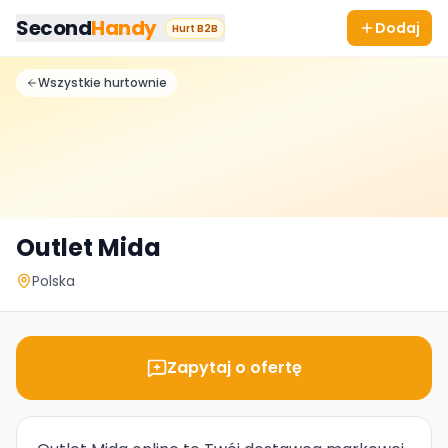
Przejdz do tresci
Second
Handy
Dodaj
Hurt B2B
Wszystkie hurtownie
Outlet Mida
Polska
Zapytaj o ofertę