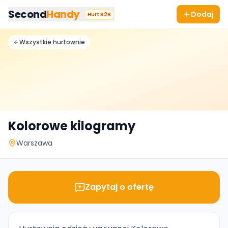
Przejdz do tresci
Second
Handy
Dodaj
Hurt B2B
Wszystkie hurtownie
Kolorowe kilogramy
Warszawa
Zapytaj o ofertę