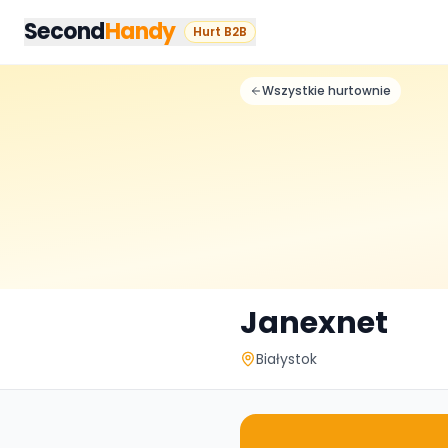
Przejdz do tresci
Second
Handy
Hurt B2B
Wszystkie hurtownie
Janexnet
Białystok