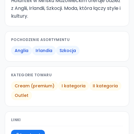
Holantex w Mińsku Mazowieckim oferuje odzież
z Anglii, Irlandii, Szkocji. Moda, która łączy style i
kultury.
POCHODZENIE ASORTYMENTU
Anglia
Irlandia
Szkocja
KATEGORIE TOWARU
Cream (premium)
I kategoria
II kategoria
Outlet
LINKI