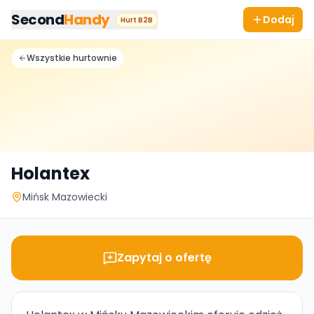
Przejdz do tresci
Second
Handy
Dodaj
Hurt B2B
Wszystkie hurtownie
Holantex
Mińsk Mazowiecki
Zapytaj o ofertę