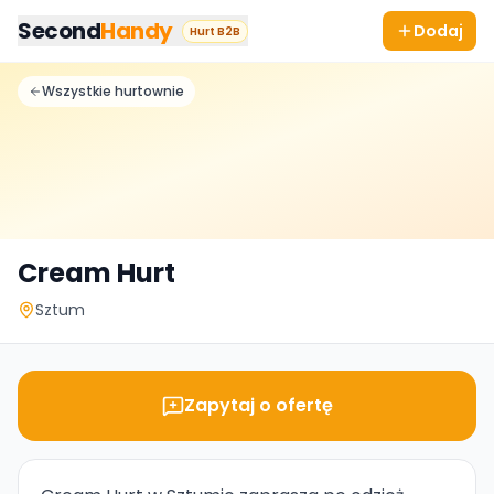
Przejdz do tresci
Second
Handy
Dodaj
Hurt B2B
Wszystkie hurtownie
Cream Hurt
Sztum
Zapytaj o ofertę