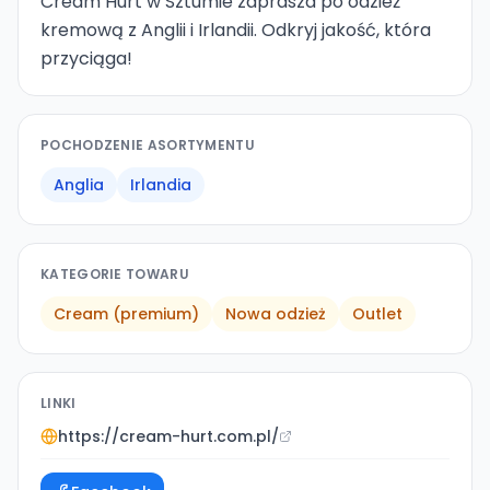
Cream Hurt w Sztumie zaprasza po odzież
kremową z Anglii i Irlandii. Odkryj jakość, która
przyciąga!
POCHODZENIE ASORTYMENTU
Anglia
Irlandia
KATEGORIE TOWARU
Cream (premium)
Nowa odzież
Outlet
LINKI
https://cream-hurt.com.pl/