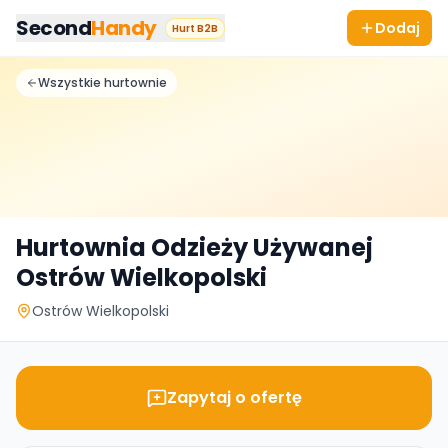
Przejdz do tresci
Second
Handy
Dodaj
Hurt B2B
Wszystkie hurtownie
Hurtownia Odzieży Używanej
Ostrów Wielkopolski
Ostrów Wielkopolski
Zapytaj o ofertę