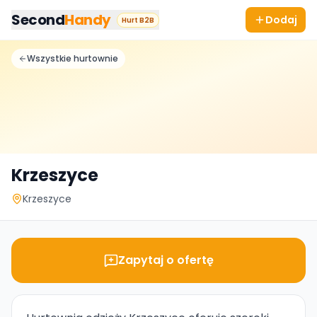
Przejdz do tresci
Second
Handy
Dodaj
Hurt B2B
Wszystkie hurtownie
Krzeszyce
Krzeszyce
Zapytaj o ofertę