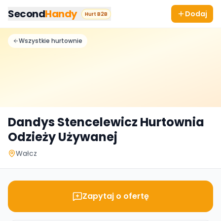
Przejdz do tresci
Second
Handy
Dodaj
Hurt B2B
Wszystkie hurtownie
Dandys Stencelewicz Hurtownia
Odzieży Używanej
Wałcz
Zapytaj o ofertę